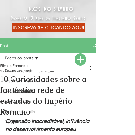
BLOG DO SILVANO
Desafio 15 Dias de Italiano Grátis
INSCREVA-SE CLICANDO AQUI
Post
Todos os posts
Silvano Formentin
Todos os posts
2 de set. de 2019
3 min de leitura
10 Curiosidades sobre a
História e Arte
fantástica rede de
Cozinha Italiana
estradas do Império
Língua Italiana
Romano
Turismo na Itália
Expansão inacreditável, influência 
Religião
no desenvolvimento europeu 