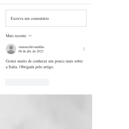
Escreva um comentário
Da Roma Antiga à
Água e Poder: A
Modernidade: A
dos Aquedutos
Evolução da Língua
Romanos
Mais recente
Italiana Através dos
Séculos
simoncellovanildas
08 de abr. de 2023
Gostei muito de conhecer um pouco mais sobre 
a Italia. Obrigada pelo artigo.
Curtir
Responder