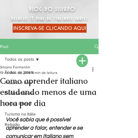
BLOG DO SILVANO
Desafio 15 Dias de Italiano Grátis
INSCREVA-SE CLICANDO AQUI
Post
Todos os posts
Silvano Formentin
Todos os posts
19 de dez. de 2019
4 min de leitura
Como aprender italiano
História e Arte
estudando menos de uma
Cozinha Italiana
hora por dia
Língua Italiana
Turismo na Itália
Você sabia que é possível 
Religião
aprender a falar, entender e se 
comunicar em italiano sem 