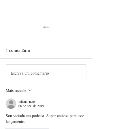
1 comentário
Escreva um comentário
Da Roma Antiga à
5 músicas brasil
Modernidade: A
que na verdade
Evolução da Língua
italianas!
Mais recente
Italiana Através dos
Séculos
milena_neto
06 de dez. de 2019
Sou viciada em podcast. Super ansiosa para esse 
lançamento.