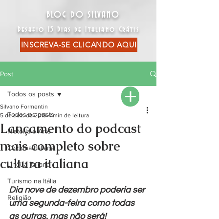
BLOG DO SILVANO
Desafio 15 Dias de Italiano Grátis
INSCREVA-SE CLICANDO AQUI
Post
Todos os posts
Silvano Formentin
Todos os posts
5 de dez. de 2019
4 min de leitura
Lançamento do podcast
História e Arte
mais completo sobre
Cozinha Italiana
cultura italiana
Língua Italiana
Turismo na Itália
Dia nove de dezembro poderia ser 
Religião
uma segunda-feira como todas 
as outras, mas não será!