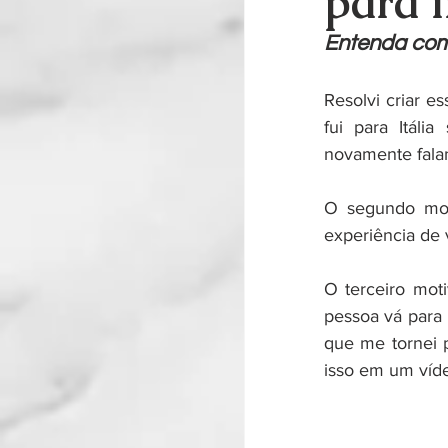
para i
Entenda com
Resolvi criar e
fui para Itália
novamente falan
O segundo mot
experiência de
O terceiro mot
pessoa vá para I
que me tornei p
isso em um víde