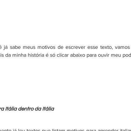
 já sabe meus motivos de escrever esse texto, vamos 
is da minha história é só clicar abaixo para ouvir meu pod
 Itália dentro da Itália
nte já leu textos que listam motivos para aprender italia