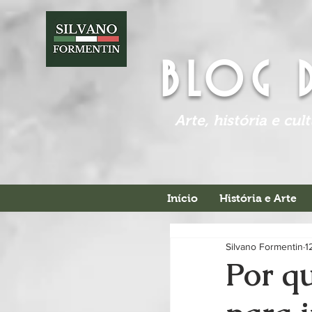
BLOG 
Arte, história e cul
Início
História e Arte
Silvano Formentin
1
Por qu