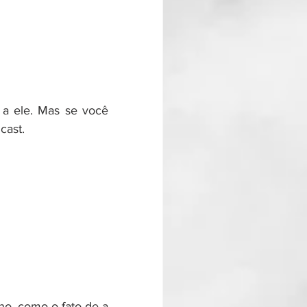
a ele. Mas se você 
cast.
no, como o fato de a 