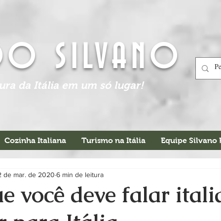
DO SILVANO
tura da Itália em um só lugar!
Cozinha Italiana
Turismo na Itália
Equipe Silvano
2 de mar. de 2020
6 min de leitura
e você deve falar ital