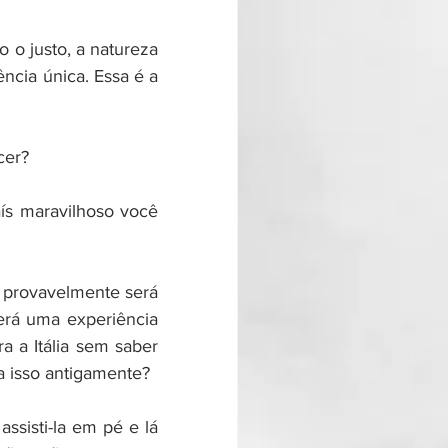
o justo, a natureza 
cia única. Essa é a 
cer?
ís maravilhoso você 
, provavelmente será 
será uma experiência 
a a Itália sem saber 
a isso antigamente?
sisti-la em pé e lá 