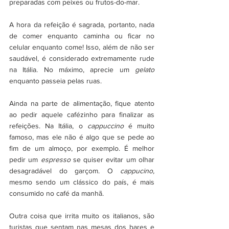
preparadas com peixes ou frutos-do-mar. 
A hora da refeição é sagrada, portanto, nada 
de comer enquanto caminha ou ficar no 
celular enquanto come! Isso, além de não ser 
saudável, é considerado extremamente rude 
na Itália. No máximo, aprecie um 
gelato
enquanto passeia pelas ruas. 
Ainda na parte de alimentação, fique atento 
ao pedir aquele cafézinho para finalizar as 
refeições. Na Itália, o 
cappuccino
 é muito 
famoso, mas ele não é algo que se pede ao 
fim de um almoço, por exemplo. É melhor 
pedir um 
espresso
 se quiser evitar um olhar 
desagradável do garçom. O 
cappucino, 
mesmo sendo um clássico do país, é mais 
consumido no café da manhã. 
Outra coisa que irrita muito os italianos, são 
turistas que sentam nas mesas dos bares e 