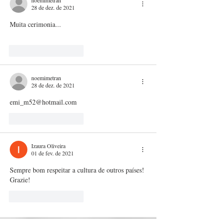
28 de dez. de 2021
Muita cerimonia...
Curtir
Responder
noemimetran
28 de dez. de 2021
emi_m52@hotmail.com
Curtir
Responder
Izaura Oliveira
01 de fev. de 2021
Sempre bom respeitar a cultura de outros países! 
Grazie!
Curtir
Responder