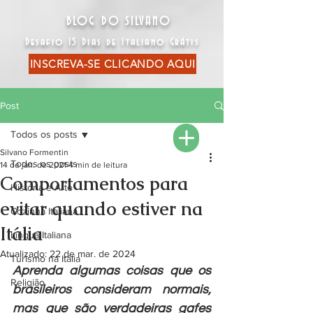
BLOG DO SILVANO
Desafio 15 Dias de Italiano Grátis
INSCREVA-SE CLICANDO AQUI
Post
Todos os posts
Silvano Formentin
Todos os posts
14 de jan. de 2021
4 min de leitura
Comportamentos para
História e Arte
evitar quando estiver na
Cozinha Italiana
Itália
Língua Italiana
Atualizado:
22 de mar. de 2024
Turismo na Itália
Aprenda algumas coisas que os 
Religião
brasileiros consideram normais, 
mas que são verdadeiras gafes 