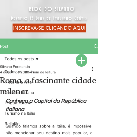
BLOG DO SILVANO
Desafio 15 Dias de Italiano Grátis
INSCREVA-SE CLICANDO AQUI
Post
Todos os posts
Silvano Formentin
Todos os posts
4 de jun. de 2020
4 min de leitura
Roma, a fascinante cidade
História e Arte
milenar
Cozinha Italiana
Conheça a Capital da República 
Língua Italiana
Italiana
Turismo na Itália
Religião
Quando falamos sobre a Itália, é impossível 
não mencionar seu destino mais popular, a 