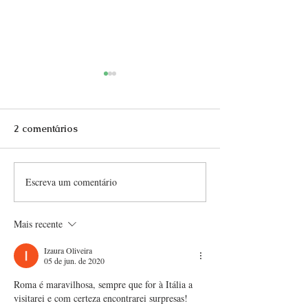
2 comentários
Escreva um comentário
Da Roma Antiga à
Rumo à Itália: 
Modernidade: A
Definitivo para
Evolução da Língua
dos Sonhos!
Mais recente
Italiana Através dos
Séculos
Izaura Oliveira
05 de jun. de 2020
Roma é maravilhosa, sempre que for à Itália a 
visitarei e com certeza encontrarei surpresas!