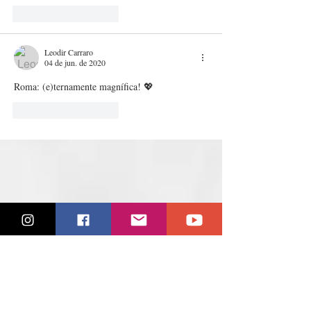
Curtir
Responder
Leodir Carraro
04 de jun. de 2020
Roma: (e)ternamente magnífica! 💖
Curtir
Responder