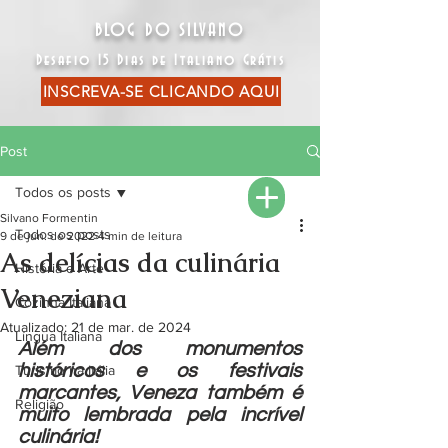
BLOG DO SILVANO
Desafio 15 Dias de Italiano Grátis
INSCREVA-SE CLICANDO AQUI
Post
Todos os posts
Silvano Formentin
Todos os posts
9 de jun. de 2022
4 min de leitura
As delícias da culinária
História e Arte
Veneziana
Cozinha Italiana
Atualizado:
21 de mar. de 2024
Língua Italiana
Além dos monumentos 
históricos e os festivais 
Turismo na Itália
marcantes, Veneza também é 
Religião
muito lembrada pela incrível 
culinária! 