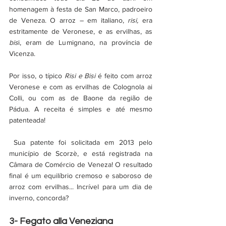
homenagem à festa de San Marco, padroeiro 
de Veneza. O arroz – em italiano, 
risi,
 era 
estritamente de Veronese, e as ervilhas, as 
bis
i, eram de Lumignano, na província de 
Vicenza.
Por isso, o típico 
Risi e Bisi
 é feito com arroz 
Veronese e com as ervilhas de Colognola ai 
Colli, ou com as de Baone da região de 
Pádua. A receita é simples e até mesmo 
patenteada!
 Sua patente foi solicitada em 2013 pelo 
município de Scorzè, e está registrada na 
Câmara de Comércio de Veneza! O resultado 
final é um equilíbrio cremoso e saboroso de 
arroz com ervilhas... Incrível para um dia de 
inverno, concorda? 
3- Fegato alla Veneziana 