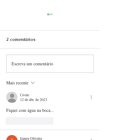
2 comentários
Escreva um comentário
A arte do vinho italiano:
Onde comer e
Uvas que Contam
Florença?
Histórias
Mais recente
f.ivete
12 de abr. de 2023
Fiquei com água na boca... 
Curtir
Responder
Izaura Oliveira