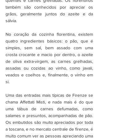
quentes e carnes grelhadas. Os florentinos 
também são conhecidos por apreciar os 
grãos, geralmente juntos do azeite e da 
sálvia.
No coração da cozinha florentina, existem 
quatro ingredientes básicos: o pão, que é 
simples, sem sal, bem assado com uma 
crosta crocante e macio por dentro, o azeite 
de oliva extra-virgem, as carnes grelhadas, 
assadas ou cozidas ao vinho, como javali, 
veados e coelhos e, finalmente, o vinho em 
si.
Uma das entradas mais típicas de Firenze se 
chama Affettati Misti, e nada mais é do que 
uma tábua de carnes defumadas, como 
salames e presuntos, acompanhadas de pão. 
Os embutidos são muito apreciados por toda 
a toscana, e no mercato centrale de firenze, é 
muito comum ver as pessoas apreciando uma 