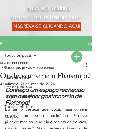
BLOG DO SILVANO
Desafio 15 Dias de Italiano Grátis
INSCREVA-SE CLICANDO AQUI
Post
Todos os posts
Silvano Formentin
Todos os posts
17 de nov. de 2022
7 min de leitura
Onde comer em Florença?
História e Arte
Atualizado:
21 de mar. de 2024
Cozinha Italiana
Conheça um espaço recheado 
com a melhor gastronomia de 
Língua Italiana
Florença! 
Turismo na Itália
Eu tenho certeza que você, mesmo sem 
conhecer muito sobre a culinária de Firenze 
Religião
já deve imaginar que ela é repleta de delícias, 
não é mesmo? Afinal, estamos falando da 