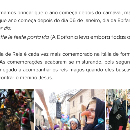
umamos brincar que o ano começa depois do carnaval, mas 
que ano começa depois do dia 06 de janeiro, dia da Epifan
 diz:
tte le feste porta via
. (A Epifania leva embora todas a
dia de Reis é cada vez mais comemorado na Itália de for
 As comemorações acabaram se misturando, pois segund
e negado a acompanhar os reis magos quando eles busca
contrar o menino Jesus.