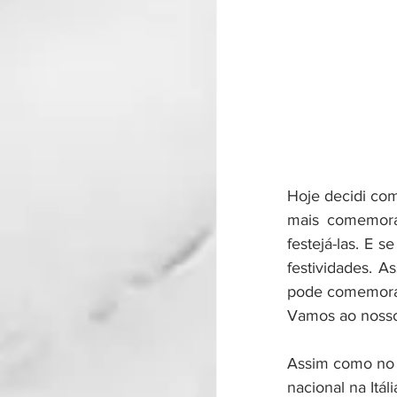
Hoje decidi com
mais comemora
festejá-las. E 
festividades. A
pode comemorar
Vamos ao nosso 
Assim como no 
nacional na Itál