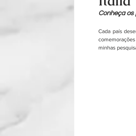
Itália
Conheça os p
Cada país desen
comemorações s
minhas pesquisa