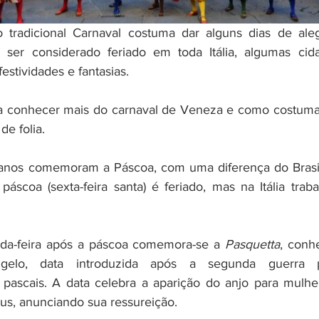
 tradicional Carnaval costuma dar alguns dias de alegr
ser considerado feriado em toda Itália, algumas cid
festividades e fantasias. 
a conhecer mais do carnaval de Veneza e como costuma s
de folia.
lianos comemoram a Páscoa, com uma diferença do Brasil.
à páscoa (sexta-feira santa) é feriado, mas na Itália tra
da-feira após a páscoa comemora-se a 
Pasquetta
, conh
ngelo, data introduzida após a segunda guerra p
ascais. A data celebra a aparição do anjo para mulher
us, anunciando sua ressureição.