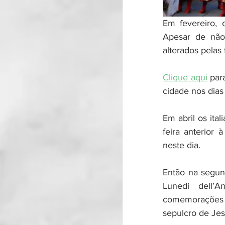
Em fevereiro, o
Apesar de não 
alterados pelas 
Clique aqui
 par
cidade nos dias 
Em abril os ita
feira anterior 
neste dia.
Então na segun
Lunedi dell’A
comemorações p
sepulcro de Jes