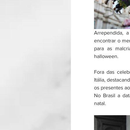
Arrependida, a
encontrar o me
para as malcr
halloween. 
Fora das celeb
Itália, destaca
os presentes a
No Brasil a da
natal.