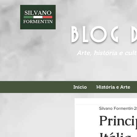
BLOG 
Arte, história e cul
Início
História e Arte
Silvano Formentin
2
Princi