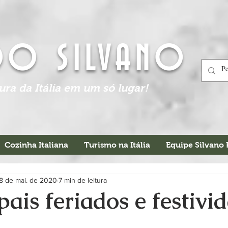
DO SILVANO
tura da Itália em um só lugar!
Cozinha Italiana
Turismo na Itália
Equipe Silvano
8 de mai. de 2020
7 min de leitura
pais feriados e festivi