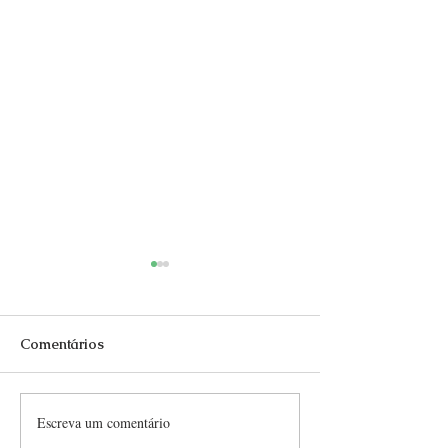
Comentários
Escreva um comentário
As delícias da culinária
Roma, a fascina