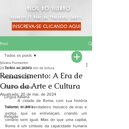
BLOG DO SILVANO
Desafio 15 Dias de Italiano Grátis
INSCREVA-SE CLICANDO AQUI
Post
Todos os posts
Silvano Formentin
Todos os posts
23 de fev. de 2024
2 min de leitura
Renascimento: A Era de
História e Arte
Ouro da Arte e Cultura
Cozinha Italiana
Atualizado:
20 de mar. de 2024
Língua Italiana
	A cidade de Roma, com sua história 
Turismo na Itália
milenar, é um verdadeiro mosaico de eras e 
estilos que se entrelaçam, criando um 
Religião
cenário sem igual. Mais do que uma capital, 
Roma é um símbolo da capacidade humana 