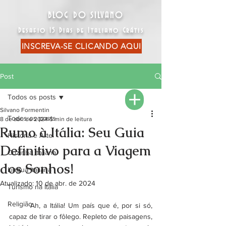
BLOG DO SILVANO
Desafio 15 Dias de Italiano Grátis
INSCREVA-SE CLICANDO AQUI
Post
Todos os posts
Silvano Formentin
Todos os posts
8 de abr. de 2024
5 min de leitura
Rumo à Itália: Seu Guia
História e Arte
Definitivo para a Viagem
Cozinha Italiana
dos Sonhos!
Língua Italiana
Atualizado:
10 de abr. de 2024
Turismo na Itália
Religião
	Ah, a Itália! Um país que é, por si só, 
capaz de tirar o fôlego. Repleto de paisagens, 