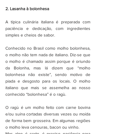
2. Lasanha à bolonhesa
A típica culinária italiana é preparada com 
paciência e dedicação, com ingredientes 
simples e cheios de sabor. 
Conhecido no Brasil como molho bolonhesa, 
o molho não tem nada de italiano. Diz-se que 
o molho é chamado assim porque é oriundo 
da Bolonha, mas lá dizem que “molho 
bolonhesa não existe”, sendo motivo de 
piada e desgosto para os locais. O molho 
italiano que mais se assemelha ao nosso 
conhecido “bolonhesa” é o ragù.
O ragù é um molho feito com carne bovina 
e/ou suína cortadas diversas vezes ou moída 
de forma bem grosseira. Em algumas regiões 
o molho leva cenouras, bacon ou vinho.
Mas algo é certo, é preciso paciência para 