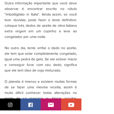
Outra informação importante que você deve 
observar é encontrar escrito no rótulo 
"imbottigliato in Italia". Ainda assim, se você 
tiver dúvidas, pode fazer o teste definitivo: 
coloque três dedos de azeite de oliva italiano 
extra virgem em um copinho e leve ao 
congelador por uma noite. 
No outro dia, tente enfiar o dedo no azeite, 
ele tem que estar completamente congelado, 
igual uma pedra de gelo. Se ele estiver macio 
e conseguir furar com seu dedo, significa 
que ele tem óleo de soja misturado.
O planeta é imenso e existem muitas formas 
de se fazer uma mesma receita, assim é 
muito difícil conhecer todas alterações no 
modo de se preparar as típicas receitas 
italianas. 
Mas os produtos são um pouco mais fácies 