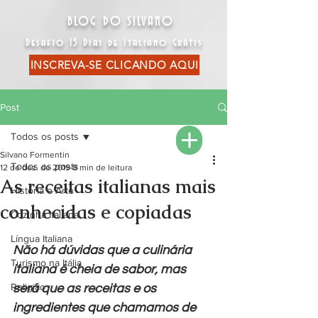
BLOG DO SILVANO
Desafio 15 Dias de Italiano Grátis
INSCREVA-SE CLICANDO AQUI
Post
Todos os posts
Silvano Formentin
Todos os posts
12 de dez. de 2019
8 min de leitura
As receitas italianas mais
História e Arte
conhecidas e copiadas
Cozinha Italiana
Língua Italiana
Não há dúvidas que a culinária 
Turismo na Itália
italiana é cheia de sabor, mas 
Religião
será que as receitas e os 
ingredientes que chamamos de 